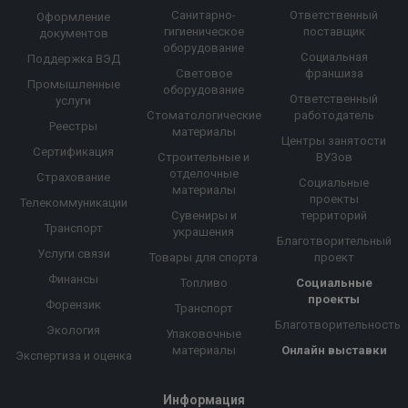
Санитарно-
Ответственный
Оформление
гигиеническое
поставщик
документов
оборудование
Социальная
Поддержка ВЭД
Световое
франшиза
Промышленные
оборудование
Ответственный
услуги
Стоматологические
работодатель
Реестры
материалы
Центры занятости
Сертификация
Строительные и
ВУЗов
отделочные
Страхование
Социальные
материалы
проекты
Телекоммуникации
Сувениры и
территорий
Транспорт
украшения
Благотворительный
Услуги связи
Товары для спорта
проект
Финансы
Топливо
Социальные
проекты
Форензик
Транспорт
Благотворительность
Экология
Упаковочные
материалы
Онлайн выставки
Экспертиза и оценка
Информация