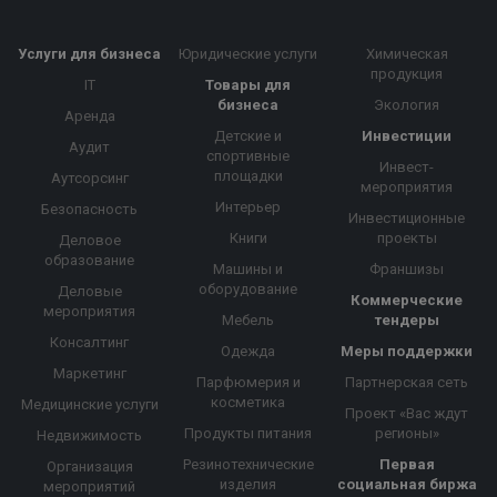
Услуги для бизнеса
Юридические услуги
Химическая
продукция
IT
Товары для
бизнеса
Экология
Аренда
Детские и
Инвестиции
Аудит
спортивные
Инвест-
площадки
Аутсорсинг
мероприятия
Интерьер
Безопасность
Инвестиционные
Книги
проекты
Деловое
образование
Машины и
Франшизы
оборудование
Деловые
Коммерческие
мероприятия
Мебель
тендеры
Консалтинг
Одежда
Меры поддержки
Маркетинг
Парфюмерия и
Партнерская сеть
косметика
Медицинские услуги
Проект «Вас ждут
Продукты питания
регионы»
Недвижимость
Резинотехнические
Первая
Организация
изделия
социальная биржа
мероприятий