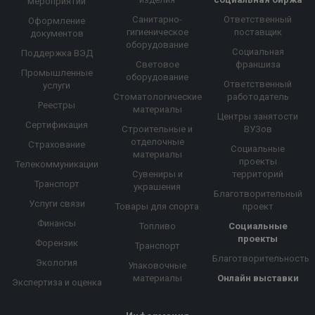
мероприятий
Санитарно-
Ответственный
Оформление
гигиеническое
поставщик
документов
оборудование
Социальная
Поддержка ВЭД
Световое
франшиза
Промышленные
оборудование
Ответственный
услуги
Стоматологические
работодатель
Реестры
материалы
Центры занятости
Сертификация
Строительные и
ВУЗов
отделочные
Страхование
Социальные
материалы
проекты
Телекоммуникации
Сувениры и
территорий
Транспорт
украшения
Благотворительный
Услуги связи
Товары для спорта
проект
Финансы
Топливо
Социальные
проекты
Форензик
Транспорт
Благотворительность
Экология
Упаковочные
материалы
Онлайн выставки
Экспертиза и оценка