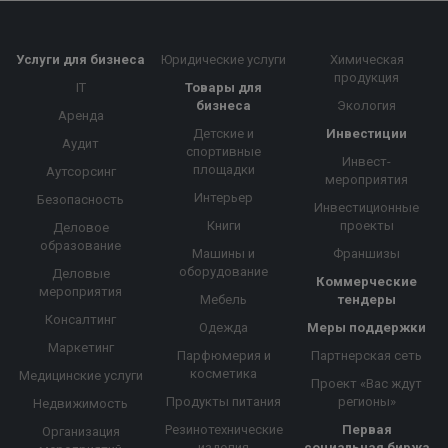
Услуги для бизнеса
Юридические услуги
Химическая
продукция
IT
Товары для
бизнеса
Экология
Аренда
Детские и
Инвестиции
Аудит
спортивные
Инвест-
площадки
Аутсорсинг
мероприятия
Интерьер
Безопасность
Инвестиционные
Книги
проекты
Деловое
образование
Машины и
Франшизы
оборудование
Деловые
Коммерческие
мероприятия
Мебель
тендеры
Консалтинг
Одежда
Меры поддержки
Маркетинг
Парфюмерия и
Партнерская сеть
косметика
Медицинские услуги
Проект «Вас ждут
Продукты питания
регионы»
Недвижимость
Резинотехнические
Первая
Организация
изделия
социальная биржа