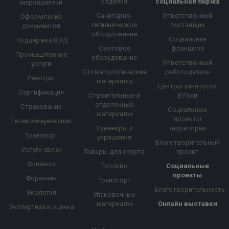
изделия
социальная биржа
мероприятий
Санитарно-
Ответственный
Оформление
гигиеническое
поставщик
документов
оборудование
Социальная
Поддержка ВЭД
Световое
франшиза
Промышленные
оборудование
Ответственный
услуги
Стоматологические
работодатель
Реестры
материалы
Центры занятости
Сертификация
Строительные и
ВУЗов
отделочные
Страхование
Социальные
материалы
проекты
Телекоммуникации
Сувениры и
территорий
Транспорт
украшения
Благотворительный
Услуги связи
Товары для спорта
проект
Финансы
Топливо
Социальные
проекты
Форензик
Транспорт
Благотворительность
Экология
Упаковочные
материалы
Онлайн выставки
Экспертиза и оценка