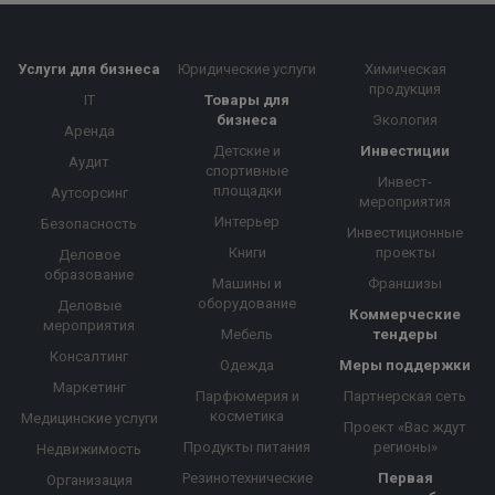
Услуги для бизнеса
Юридические услуги
Химическая
продукция
IT
Товары для
бизнеса
Экология
Аренда
Детские и
Инвестиции
Аудит
спортивные
Инвест-
площадки
Аутсорсинг
мероприятия
Интерьер
Безопасность
Инвестиционные
Книги
проекты
Деловое
образование
Машины и
Франшизы
оборудование
Деловые
Коммерческие
мероприятия
Мебель
тендеры
Консалтинг
Одежда
Меры поддержки
Маркетинг
Парфюмерия и
Партнерская сеть
косметика
Медицинские услуги
Проект «Вас ждут
Продукты питания
регионы»
Недвижимость
Резинотехнические
Первая
Организация