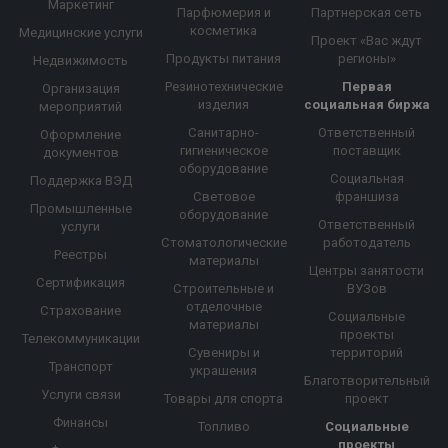
Маркетинг
Парфюмерия и
Партнерская сеть
косметика
Медицинские услуги
Проект «Вас ждут
Продукты питания
регионы»
Недвижимость
Резинотехнические
Первая
Организация
изделия
социальная биржа
мероприятий
Санитарно-
Ответственный
Оформление
гигиеническое
поставщик
документов
оборудование
Социальная
Поддержка ВЭД
Световое
франшиза
Промышленные
оборудование
Ответственный
услуги
Стоматологические
работодатель
Реестры
материалы
Центры занятости
Сертификация
Строительные и
ВУЗов
отделочные
Страхование
Социальные
материалы
проекты
Телекоммуникации
Сувениры и
территорий
Транспорт
украшения
Благотворительный
Услуги связи
Товары для спорта
проект
Финансы
Топливо
Социальные
проекты