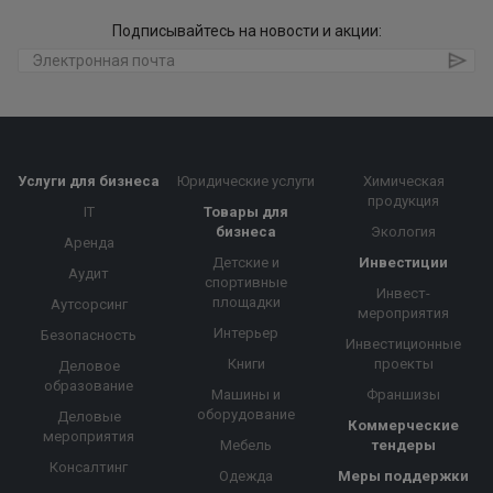
Подписывайтесь на новости и акции:
Услуги для бизнеса
Юридические услуги
Химическая
продукция
IT
Товары для
бизнеса
Экология
Аренда
Детские и
Инвестиции
Аудит
спортивные
Инвест-
площадки
Аутсорсинг
мероприятия
Интерьер
Безопасность
Инвестиционные
Книги
проекты
Деловое
образование
Машины и
Франшизы
оборудование
Деловые
Коммерческие
мероприятия
Мебель
тендеры
Консалтинг
Одежда
Меры поддержки