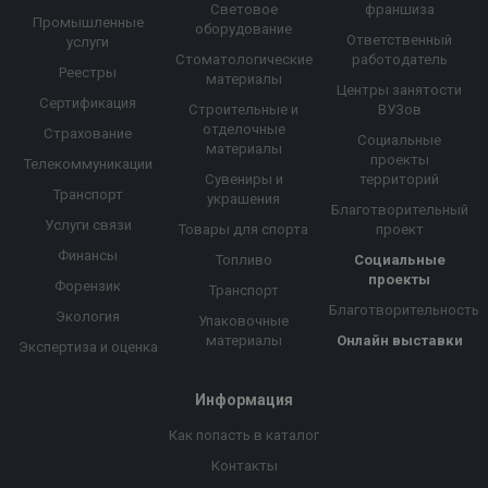
Световое
франшиза
Промышленные
оборудование
Ответственный
услуги
Стоматологические
работодатель
Реестры
материалы
Центры занятости
Сертификация
Строительные и
ВУЗов
отделочные
Страхование
Социальные
материалы
проекты
Телекоммуникации
Сувениры и
территорий
Транспорт
украшения
Благотворительный
Услуги связи
Товары для спорта
проект
Финансы
Топливо
Социальные
проекты
Форензик
Транспорт
Благотворительность
Экология
Упаковочные
материалы
Онлайн выставки
Экспертиза и оценка
Информация
Как попасть в каталог
Контакты