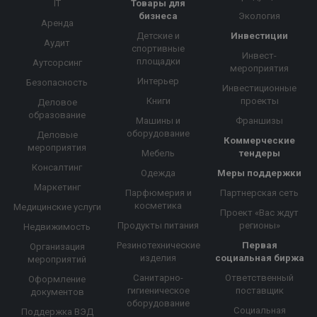
IT
Товары для
бизнеса
Экология
Аренда
Детские и
Инвестиции
Аудит
спортивные
Инвест-
площадки
Аутсорсинг
мероприятия
Интерьер
Безопасность
Инвестиционные
Книги
проекты
Деловое
образование
Машины и
Франшизы
оборудование
Деловые
Коммерческие
мероприятия
Мебель
тендеры
Консалтинг
Одежда
Меры поддержки
Маркетинг
Парфюмерия и
Партнерская сеть
косметика
Медицинские услуги
Проект «Вас ждут
Продукты питания
регионы»
Недвижимость
Резинотехнические
Первая
Организация
изделия
социальная биржа
мероприятий
Санитарно-
Ответственный
Оформление
гигиеническое
поставщик
документов
оборудование
Социальная
Поддержка ВЭД