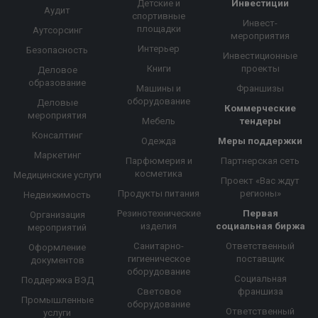
Детские и
Инвестиции
Аудит
спортивные
Инвест-
площадки
Аутсорсинг
мероприятия
Интерьер
Безопасность
Инвестиционные
Книги
проекты
Деловое
образование
Машины и
Франшизы
оборудование
Деловые
Коммерческие
мероприятия
Мебель
тендеры
Консалтинг
Одежда
Меры поддержки
Маркетинг
Парфюмерия и
Партнерская сеть
косметика
Медицинские услуги
Проект «Вас ждут
Продукты питания
регионы»
Недвижимость
Резинотехнические
Первая
Организация
изделия
социальная биржа
мероприятий
Санитарно-
Ответственный
Оформление
гигиеническое
поставщик
документов
оборудование
Социальная
Поддержка ВЭД
Световое
франшиза
Промышленные
оборудование
Ответственный
услуги