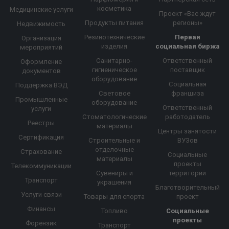
косметика
Медицинские услуги
Проект «Вас ждут
Продукты питания
регионы»
Недвижимость
Резинотехнические
Первая
Организация
изделия
социальная биржа
мероприятий
Санитарно-
Ответственный
Оформление
гигиеническое
поставщик
документов
оборудование
Социальная
Поддержка ВЭД
Световое
франшиза
Промышленные
оборудование
Ответственный
услуги
Стоматологические
работодатель
Реестры
материалы
Центры занятости
Сертификация
Строительные и
ВУЗов
отделочные
Страхование
Социальные
материалы
проекты
Телекоммуникации
Сувениры и
территорий
Транспорт
украшения
Благотворительный
Услуги связи
Товары для спорта
проект
Финансы
Топливо
Социальные
проекты
Форензик
Транспорт