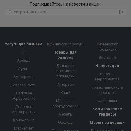
Подписывайтесь на новости и акции:
Услуги для бизнеса
Юридические услуги
Химическая
продукция
IT
Товары для
бизнеса
Экология
Аренда
Детские и
Инвестиции
Аудит
спортивные
Инвест-
площадки
Аутсорсинг
мероприятия
Интерьер
Безопасность
Инвестиционные
Книги
проекты
Деловое
образование
Машины и
Франшизы
оборудование
Деловые
Коммерческие
мероприятия
Мебель
тендеры
Консалтинг
Одежда
Меры поддержки
Маркетинг
Парфюмерия и
Партнерская сеть