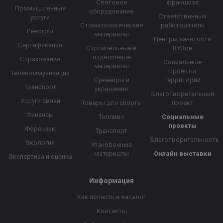
Световое
франшиза
Промышленные
оборудование
Ответственный
услуги
Стоматологические
работодатель
Реестры
материалы
Центры занятости
Сертификация
Строительные и
ВУЗов
отделочные
Страхование
Социальные
материалы
проекты
Телекоммуникации
Сувениры и
территорий
Транспорт
украшения
Благотворительный
Услуги связи
Товары для спорта
проект
Финансы
Топливо
Социальные
проекты
Форензик
Транспорт
Благотворительность
Экология
Упаковочные
материалы
Онлайн выставки
Экспертиза и оценка
Информация
Как попасть в каталог
Контакты