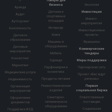
IT
Товары для
бизнеса
Экология
Аренда
Детские и
Инвестиции
Аудит
спортивные
Инвест-
площадки
Аутсорсинг
мероприятия
Интерьер
Безопасность
Инвестиционные
Книги
проекты
Деловое
образование
Машины и
Франшизы
оборудование
Деловые
Коммерческие
мероприятия
Мебель
тендеры
Консалтинг
Одежда
Меры поддержки
Маркетинг
Парфюмерия и
Партнерская сеть
косметика
Медицинские услуги
Проект «Вас ждут
Продукты питания
регионы»
Недвижимость
Резинотехнические
Первая
Организация
изделия
социальная биржа
мероприятий
Санитарно-
Ответственный
Оформление
гигиеническое
поставщик
документов
оборудование
Социальная
Поддержка ВЭД