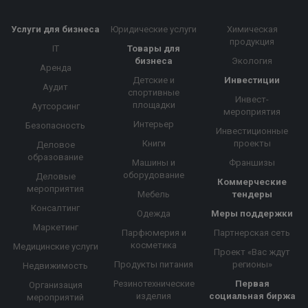
Услуги для бизнеса
Юридические услуги
Химическая
продукция
IT
Товары для
бизнеса
Экология
Аренда
Детские и
Инвестиции
Аудит
спортивные
Инвест-
площадки
Аутсорсинг
мероприятия
Интерьер
Безопасность
Инвестиционные
Книги
проекты
Деловое
образование
Машины и
Франшизы
оборудование
Деловые
Коммерческие
мероприятия
Мебель
тендеры
Консалтинг
Одежда
Меры поддержки
Маркетинг
Парфюмерия и
Партнерская сеть
косметика
Медицинские услуги
Проект «Вас ждут
Продукты питания
регионы»
Недвижимость
Резинотехнические
Первая
Организация
изделия
социальная биржа
мероприятий