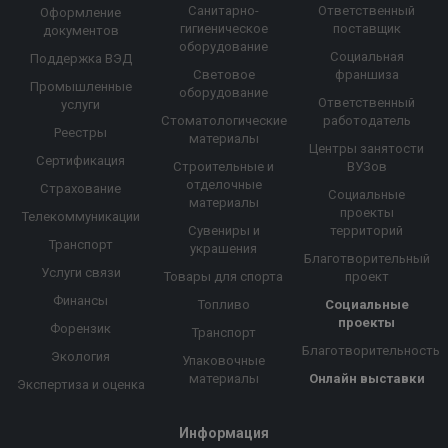
Санитарно-
Ответственный
Оформление
гигиеническое
поставщик
документов
оборудование
Социальная
Поддержка ВЭД
Световое
франшиза
Промышленные
оборудование
Ответственный
услуги
Стоматологические
работодатель
Реестры
материалы
Центры занятости
Сертификация
Строительные и
ВУЗов
отделочные
Страхование
Социальные
материалы
проекты
Телекоммуникации
Сувениры и
территорий
Транспорт
украшения
Благотворительный
Услуги связи
Товары для спорта
проект
Финансы
Топливо
Социальные
проекты
Форензик
Транспорт
Благотворительность
Экология
Упаковочные
материалы
Онлайн выставки
Экспертиза и оценка
Информация