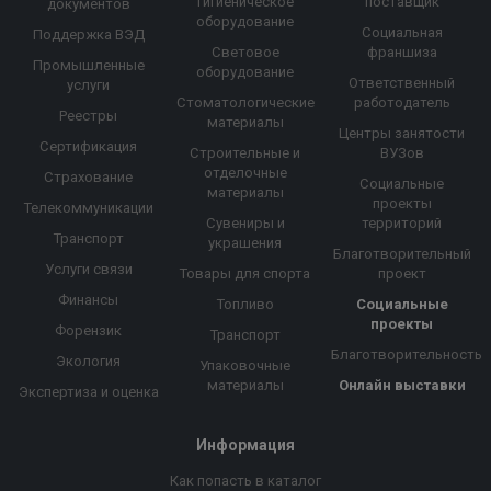
гигиеническое
поставщик
документов
оборудование
Социальная
Поддержка ВЭД
Световое
франшиза
Промышленные
оборудование
Ответственный
услуги
Стоматологические
работодатель
Реестры
материалы
Центры занятости
Сертификация
Строительные и
ВУЗов
отделочные
Страхование
Социальные
материалы
проекты
Телекоммуникации
Сувениры и
территорий
Транспорт
украшения
Благотворительный
Услуги связи
Товары для спорта
проект
Финансы
Топливо
Социальные
проекты
Форензик
Транспорт
Благотворительность
Экология
Упаковочные
материалы
Онлайн выставки
Экспертиза и оценка
Информация
Как попасть в каталог