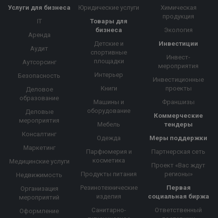
Услуги для бизнеса
Юридические услуги
Химическая
продукция
IT
Товары для
бизнеса
Экология
Аренда
Детские и
Инвестиции
Аудит
спортивные
Инвест-
площадки
Аутсорсинг
мероприятия
Интерьер
Безопасность
Инвестиционные
Книги
проекты
Деловое
образование
Машины и
Франшизы
оборудование
Деловые
Коммерческие
мероприятия
Мебель
тендеры
Консалтинг
Одежда
Меры поддержки
Маркетинг
Парфюмерия и
Партнерская сеть
косметика
Медицинские услуги
Проект «Вас ждут
Продукты питания
регионы»
Недвижимость
Резинотехнические
Первая
Организация
изделия
социальная биржа
мероприятий
Санитарно-
Ответственный
Оформление