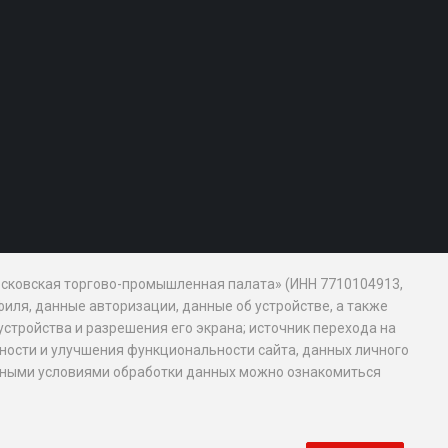
Московская торгово-промышленная палата» (ИНН 7710104913,
иля, данные авторизации, данные об устройстве, а также
устройства и разрешения его экрана; источник перехода на
обности и улучшения функциональности сайта, данных личного
новными условиями обработки данных можно ознакомиться