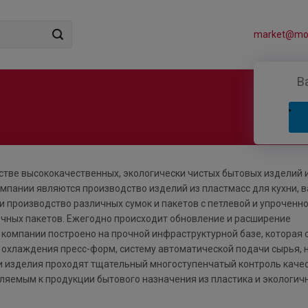
market@mos
В
тве высококачественных, экологически чистых бытовых изделий 
мпании являются производство изделий из пластмасс для кухни, в
 и производство различных сумок и пакетов с петлевой и упроченн
вочных пакетов. Ежегодно происходит обновление и расширение
 компании построено на прочной инфраструктурной базе, которая 
 охлаждения пресс-форм, систему автоматической подачи сырья,
и изделия проходят тщательный многоступенчатый контроль качес
ляемым к продукции бытового назначения из пластика и экологич