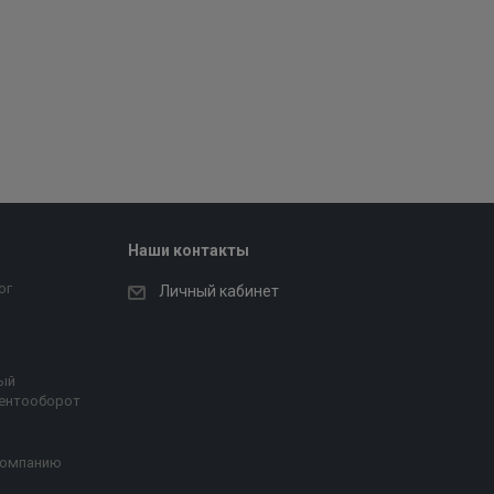
Наши контакты
ог
Личный кабинет
ый
ентооборот
компанию