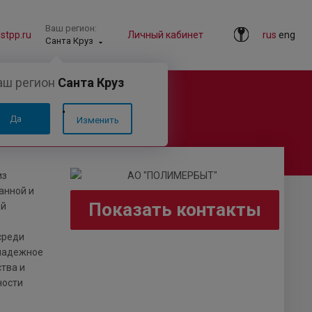
Ваш регион:
tpp.ru
Личный кабинет
rus
eng
Санта Круз
аш регион
Санта Круз
Да
Изменить
из
анной и
Показать контакты
ой
среди
 надежное
тва и
ности