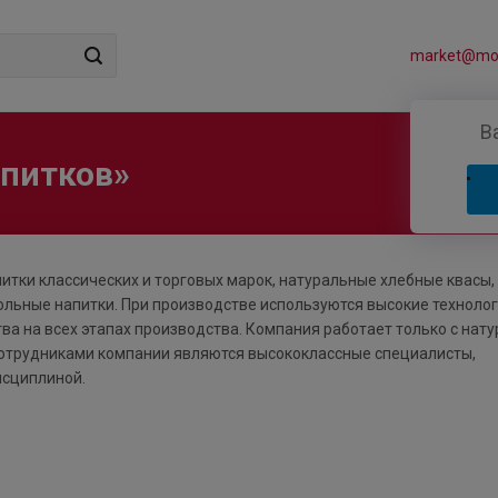
market@mos
В
апитков»
тки классических и торговых марок, натуральные хлебные квасы,
льные напитки. При производстве используются высокие технолог
ва на всех этапах производства. Компания работает только с нат
Сотрудниками компании являются высококлассные специалисты,
сциплиной.