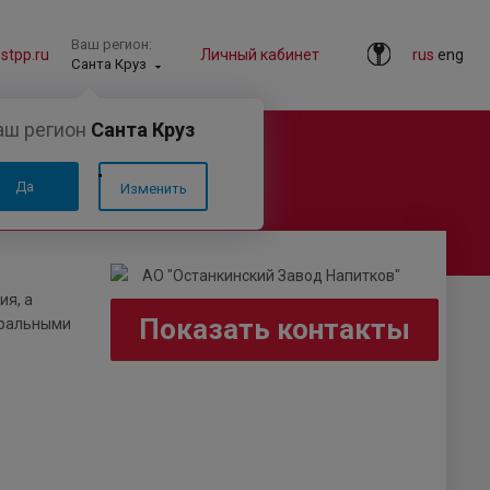
Ваш регион:
tpp.ru
Личный кабинет
rus
eng
Санта Круз
аш регион
Санта Круз
Да
Изменить
ия, а
Показать контакты
уральными