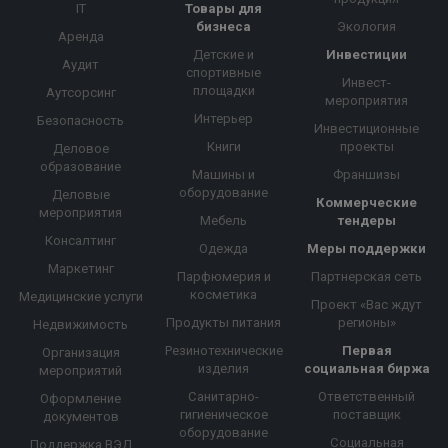
IT
Товары для
бизнеса
Экология
Аренда
Детские и
Инвестиции
Аудит
спортивные
Инвест-
площадки
Аутсорсинг
мероприятия
Интерьер
Безопасность
Инвестиционные
Книги
проекты
Деловое
образование
Машины и
Франшизы
оборудование
Деловые
Коммерческие
мероприятия
Мебель
тендеры
Консалтинг
Одежда
Меры поддержки
Маркетинг
Парфюмерия и
Партнерская сеть
косметика
Медицинские услуги
Проект «Вас ждут
Продукты питания
регионы»
Недвижимость
Резинотехнические
Первая
Организация
изделия
социальная биржа
мероприятий
Санитарно-
Ответственный
Оформление
гигиеническое
поставщик
документов
оборудование
Социальная
Поддержка ВЭД