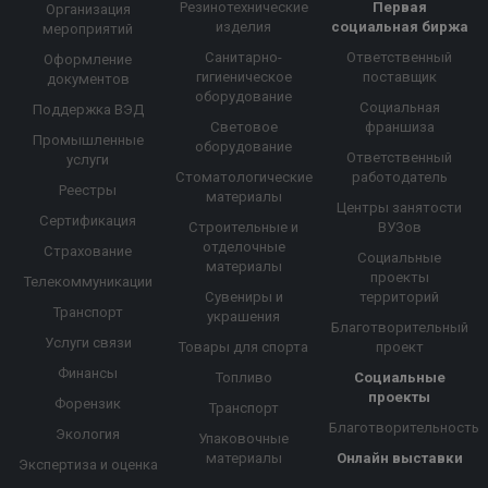
Резинотехнические
Первая
Организация
изделия
социальная биржа
мероприятий
Санитарно-
Ответственный
Оформление
гигиеническое
поставщик
документов
оборудование
Социальная
Поддержка ВЭД
Световое
франшиза
Промышленные
оборудование
Ответственный
услуги
Стоматологические
работодатель
Реестры
материалы
Центры занятости
Сертификация
Строительные и
ВУЗов
отделочные
Страхование
Социальные
материалы
проекты
Телекоммуникации
Сувениры и
территорий
Транспорт
украшения
Благотворительный
Услуги связи
Товары для спорта
проект
Финансы
Топливо
Социальные
проекты
Форензик
Транспорт
Благотворительность
Экология
Упаковочные
материалы
Онлайн выставки
Экспертиза и оценка