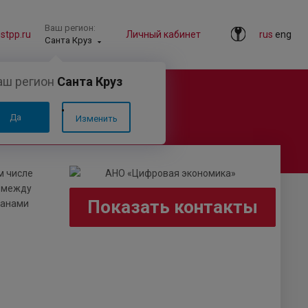
Ваш регион:
tpp.ru
Личный кабинет
rus
eng
Санта Круз
аш регион
Санта Круз
Да
Изменить
м числе
я между
Показать контакты
ганами