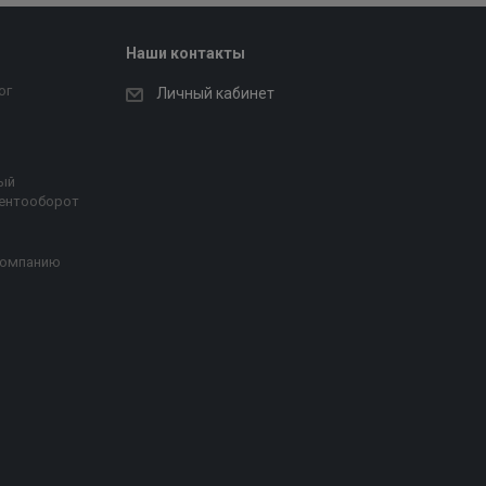
Наши контакты
ог
Личный кабинет
ый
ентооборот
компанию