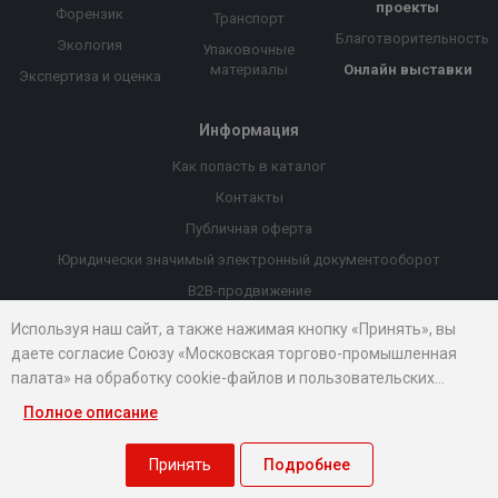
проекты
Форензик
Транспорт
Благотворительность
Экология
Упаковочные
материалы
Онлайн выставки
Экспертиза и оценка
Информация
Как попасть в каталог
Контакты
Публичная оферта
Юридически значимый электронный документооборот
B2B-продвижение
Порекомендовать компанию
Используя наш сайт, а также нажимая кнопку «Принять», вы
даете согласие Союзу «Московская торгово-промышленная
Онлайн выставки
палата» на обработку cookie-файлов и пользовательских
Рейтинг компаний
данных...
Полное описание
© 2026 Все права защищены.
Правовые документы
Принять
Подробнее