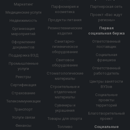
Маркетинг
Парфюмерия и
Партнерская сеть
косметика
Медицинские услуги
Проект «Вас ждут
Продукты питания
регионы»
Недвижимость
Резинотехнические
Первая
Организация
изделия
социальная биржа
мероприятий
Санитарно-
Ответственный
Оформление
гигиеническое
поставщик
документов
оборудование
Социальная
Поддержка ВЭД
Световое
франшиза
Промышленные
оборудование
Ответственный
услуги
Стоматологические
работодатель
Реестры
материалы
Центры занятости
Сертификация
Строительные и
ВУЗов
отделочные
Страхование
Социальные
материалы
проекты
Телекоммуникации
Сувениры и
территорий
Транспорт
украшения
Благотворительный
Услуги связи
Товары для спорта
проект
Финансы
Топливо
Социальные