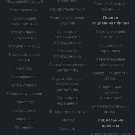
косметика
Медицинские услуги
Проект «Вас ждут
Продукты питания
регионы»
Недвижимость
Резинотехнические
Первая
Организация
изделия
социальная биржа
мероприятий
Санитарно-
Ответственный
Оформление
гигиеническое
поставщик
документов
оборудование
Социальная
Поддержка ВЭД
Световое
франшиза
Промышленные
оборудование
Ответственный
услуги
Стоматологические
работодатель
Реестры
материалы
Центры занятости
Сертификация
Строительные и
ВУЗов
отделочные
Страхование
Социальные
материалы
проекты
Телекоммуникации
Сувениры и
территорий
Транспорт
украшения
Благотворительный
Услуги связи
Товары для спорта
проект
Финансы
Топливо
Социальные
проекты
Форензик
Транспорт
Благотворительность