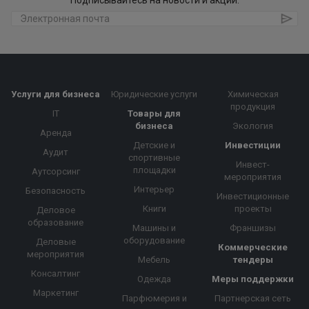
Подписывайтесь на новости и акции:
Услуги для бизнеса
Юридические услуги
Химическая
продукция
IT
Товары для
бизнеса
Экология
Аренда
Детские и
Инвестиции
Аудит
спортивные
Инвест-
площадки
Аутсорсинг
мероприятия
Интерьер
Безопасность
Инвестиционные
Книги
проекты
Деловое
образование
Машины и
Франшизы
оборудование
Деловые
Коммерческие
мероприятия
Мебель
тендеры
Консалтинг
Одежда
Меры поддержки
Маркетинг
Парфюмерия и
Партнерская сеть