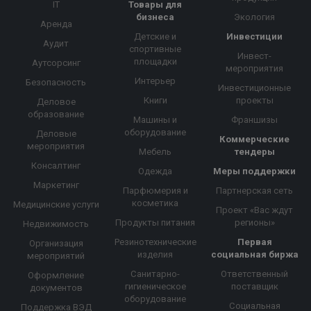
IT
Товары для
бизнеса
Экология
Аренда
Детские и
Инвестиции
Аудит
спортивные
Инвест-
площадки
Аутсорсинг
мероприятия
Интерьер
Безопасность
Инвестиционные
Книги
проекты
Деловое
образование
Машины и
Франшизы
оборудование
Деловые
Коммерческие
мероприятия
Мебель
тендеры
Консалтинг
Одежда
Меры поддержки
Маркетинг
Парфюмерия и
Партнерская сеть
косметика
Медицинские услуги
Проект «Вас ждут
Продукты питания
регионы»
Недвижимость
Резинотехнические
Первая
Организация
изделия
социальная биржа
мероприятий
Санитарно-
Ответственный
Оформление
гигиеническое
поставщик
документов
оборудование
Социальная
Поддержка ВЭД