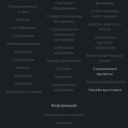
Световое
франшиза
Промышленные
оборудование
Ответственный
услуги
Стоматологические
работодатель
Реестры
материалы
Центры занятости
Сертификация
Строительные и
ВУЗов
отделочные
Страхование
Социальные
материалы
проекты
Телекоммуникации
Сувениры и
территорий
Транспорт
украшения
Благотворительный
Услуги связи
Товары для спорта
проект
Финансы
Топливо
Социальные
проекты
Форензик
Транспорт
Благотворительность
Экология
Упаковочные
материалы
Онлайн выставки
Экспертиза и оценка
Информация
Как попасть в каталог
Контакты