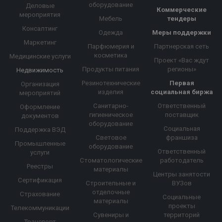
оборудование
Деловые
Коммерческие
мероприятия
Мебель
тендеры
Консалтинг
Одежда
Меры поддержки
Маркетинг
Парфюмерия и
Партнерская сеть
косметика
Медицинские услуги
Проект «Вас ждут
Продукты питания
регионы»
Недвижимость
Резинотехнические
Первая
Организация
изделия
социальная биржа
мероприятий
Санитарно-
Ответственный
Оформление
гигиеническое
поставщик
документов
оборудование
Социальная
Поддержка ВЭД
Световое
франшиза
Промышленные
оборудование
Ответственный
услуги
Стоматологические
работодатель
Реестры
материалы
Центры занятости
Сертификация
Строительные и
ВУЗов
отделочные
Страхование
Социальные
материалы
проекты
Телекоммуникации
Сувениры и
территорий
Транспорт