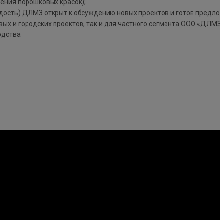
сения порошковых красок);
рдость) ДЛМЗ открыт к обсуждению новых проектов и готов предл
вых и городских проектов, так и для частного сегмента.ООО «ДЛМЗ
одства