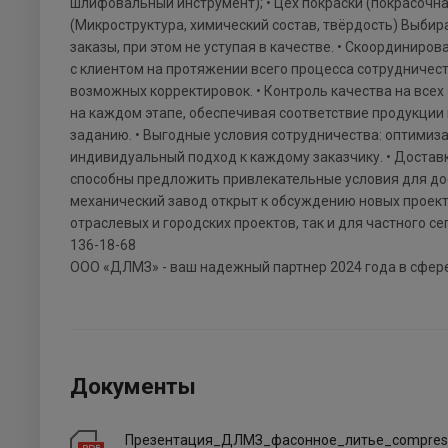
шлифовальный инструмент); • Цех покраски (покрасочна
(Микроструктура, химический состав, твёрдость) Выбир
заказы, при этом не уступая в качестве. • Скоордини
с клиентом на протяжении всего процесса сотрудничест
возможных корректировок. • Контроль качества на всех
на каждом этапе, обеспечивая соответствие продукции
заданию. • Выгодные условия сотрудничества: оптимиза
индивидуальный подход к каждому заказчику. • Доставк
способны предложить привлекательные условия для дос
механический завод открыт к обсуждению новых проекто
отраслевых и городских проектов, так и для частного се
136-18-68
ООО «ДЛМЗ» - ваш надежный партнер 2024 года в сфере
Документы
Презентация_ДЛМЗ_фасонное_литье_compres