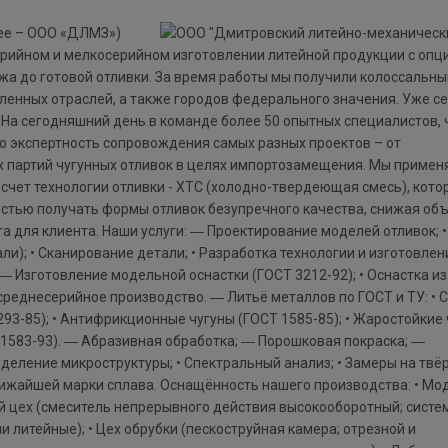
ее – ООО «ДЛМЗ»)
серийном и мелкосерийном изготовлении литейной продукции с опц
ежа до готовой отливки. За время работы мы получили колоссальны
енных отраслей, а также городов федерального значения. Уже с
 На сегодняшний день в команде более 50 опытных специалистов, 
ю экспертность сопровождения самых разных проектов – от
ых партий чугунных отливок в целях импортозамещения. Мы приме
счет технологии отливки - ХТС (холодно-твердеющая смесь), кото
ностью получать формы отливок безупречного качества, снижая об
а для клиента. Наши услуги: ― Проектирование моделей отливок; •
и); • Сканирование детали; • Разработка технологии и изготовлен
― Изготовление модельной оснастки (ГОСТ 3212-92); • Оснастка и
(среднесерийное производство. ― Литьё металлов по ГОСТ и ТУ: • 
293-85); • Антифрикционные чугуны (ГОСТ 1585-85); • Жаростойкие
Т1583-93). ― Абразивная обработка; ― Порошковая покраска; ―
еление микроструктуры; • Спектральный анализ; • Замеры на твёр
лижайшей марки сплава. Оснащённость нашего производства: • М
ый цех (смеситель непрерывного действия высокооборотный; систе
и литейные); • Цех обрубки (пескоструйная камера; отрезной и