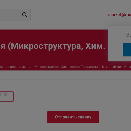
market@mos
В
 (Микроструктура, Хим. состав
орные исследования (Микроструктура, Хим. состав, Твердость) | Чугунный литейн
Отправить заявку