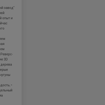
ией
й опыт и
ейчас
что
няем
рая
ъем
 Реверс-
ие 3D
з дерева
Cерые
 чугуны
дость; •
одельный
ма