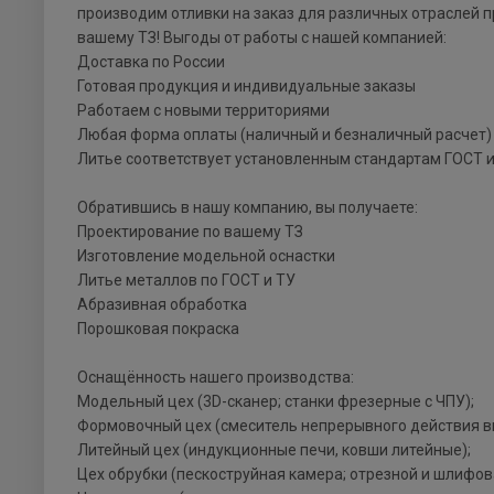
производим отливки на заказ для различных отраслей 
вашему ТЗ! Выгоды от работы с нашей компанией:
Доставка по России
Готовая продукция и индивидуальные заказы
Работаем с новыми территориями
Любая форма оплаты (наличный и безналичный расчет)
Литье соответствует установленным стандартам ГОСТ и
Обратившись в нашу компанию, вы получаете:
Проектирование по вашему ТЗ
Изготовление модельной оснастки
Литье металлов по ГОСТ и ТУ
Абразивная обработка
Порошковая покраска
Оснащённость нашего производства:
Модельный цех (3D-сканер; станки фрезерные с ЧПУ);
Формовочный цех (смеситель непрерывного действия в
Литейный цех (индукционные печи, ковши литейные);
Цех обрубки (пескоструйная камера; отрезной и шлифов