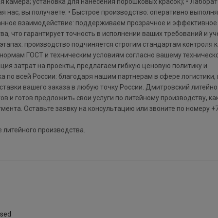
я камера; установка для нанесения порошковых красок); • Лабора
ая нас, вы получаете: • Быстрое производство: оперативно выполн
рованное взаимодействие: поддерживаем прозрачное и эффективно
ва, что гарантирует точность в исполнении ваших требований и уч
 этапах: производство подчиняется строгим стандартам контроля 
 нормам ГОСТ и техническим условиям согласно вашему техническ
ция затрат на проекты, предлагаем гибкую ценовую политику и
а по всей России: благодаря нашим партнерам в сфере логистики,
тавки вашего заказа в любую точку России. Дмитровский литейно
в и готов предложить свои услуги по литейному производству, ка
гмента. Оставьте заявку на консультацию или звоните по номеру +7
 литейного производства.
sed