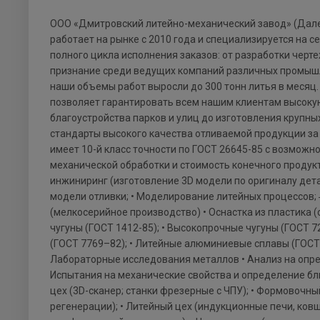
ООО «Дмитровский литейно-механический завод» (Дал
работает на рынке с 2010 года и специализируется на 
полного цикла исполнения заказов: от разработки черт
признание среди ведущих компаний различных промышл
наши объемы работ выросли до 300 тонн литья в месяц.
позволяет гарантировать всем нашим клиентам высоку
благоустройства парков и улиц до изготовления крупн
стандарты высокого качества отливаемой продукции за 
имеет 10-й класс точности по ГОСТ 26645-85 с возмож
механической обработки и стоимость конечного продукт
инжиниринг (изготовление 3D модели по оригиналу детал
модели отливки; • Моделирование литейных процессов; 
(мелкосерийное производство) • Оснастка из пластика 
чугуны (ГОСТ 1412-85); • Высокопрочные чугуны (ГОСТ 7
(ГОСТ 7769–82); • Литейные алюминиевые сплавы (ГОС
Лабораторные исследования металлов • Анализ на опред
Испытания на механические свойства и определение б
цех (3D-сканер; станки фрезерные с ЧПУ); • Формовочн
регенерации); • Литейный цех (индукционные печи, ковш