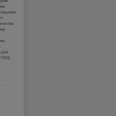
тория
яем
е общение
ет
качества
ому
 мы
-
к для
 (903)