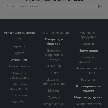
Услуги для бизнеса
Юридические услуги
Химическая
продукция
IT
Товары для
бизнеса
Экология
Аренда
Детские и
Инвестиции
Аудит
спортивные
Инвест-
площадки
Аутсорсинг
мероприятия
Интерьер
Безопасность
Инвестиционные
Книги
проекты
Деловое
образование
Машины и
Франшизы
оборудование
Деловые
Коммерческие
мероприятия
Мебель
тендеры
Консалтинг
Одежда
Меры поддержки
Маркетинг
Парфюмерия и
Партнерская сеть