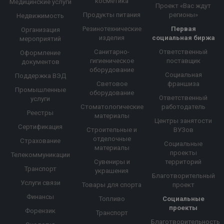
косметика
Медицинские услуги
Проект «Вас ждут
Продукты питания
регионы»
Недвижимость
Резинотехнические
Первая
Организация
изделия
социальная биржа
мероприятий
Санитарно-
Ответственный
Оформление
гигиеническое
поставщик
документов
оборудование
Социальная
Поддержка ВЭД
Световое
франшиза
Промышленные
оборудование
Ответственный
услуги
Стоматологические
работодатель
Реестры
материалы
Центры занятости
Сертификация
Строительные и
ВУЗов
отделочные
Страхование
Социальные
материалы
проекты
Телекоммуникации
Сувениры и
территорий
Транспорт
украшения
Благотворительный
Услуги связи
Товары для спорта
проект
Финансы
Топливо
Социальные
проекты
Форензик
Транспорт
Благотворительность