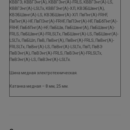
КВВГЭ, КВВГЭнг(А), КВВГЭнг(А)-FRLS, КВВГЭнг(А)-LS,
КВВГЭнг(А)-LSLTx, КВВГЭнг(А)-ХЛ, КВЭБШвнг(А),
КВЭБШвнг(А)-LS, КВЭБШвнг(А)-ХЛ. ПвПнг(А)-FRHF,
ПвПнг(А)-HF, ПвПЭнг(А)-FRHF, ПвПЭнг(А)-HF, ПвБбПнг(А)-
FRHF, ПвБбПнг(А)-HF, ПвБШв, ПвБШвнг(А), ПвБШвнг(А)-
FRLS, ПвБШвнг(А)-FRLSLTx, ПвБШвнг(А)-LS, ПвБШвнг(А)-
LSLTx, ПвБШп, ПвВ, ПвВнг(А), ПвВнг(А)-FRLS, ПвВнг(А)-
FRLSLTx, ПвВнг(А)-LS, ПвВнг(А)-LSLTx, ПвП, ПвВЭ
ПвВЭнг(А), ПвВЭнг(А)-FRLS, ПвВЭнг(А)-FRLSLTx,
ПвВЭнг(А)-LS, ПвВЭнг(А)-LSLTx.
Шина медная электротехническая.
Катанка медная – 8 мм, 25 мм.