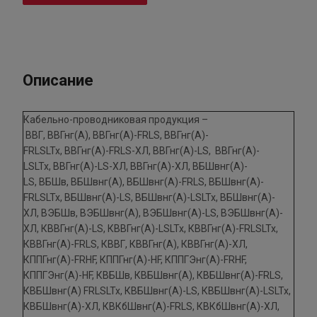
Описание
Кабельно-проводниковая продукция –
ВВГ, ВВГнг(А), ВВГнг(А)-FRLS, ВВГнг(А)-
FRLSLTx, ВВГнг(А)-FRLS-ХЛ, ВВГнг(А)-LS, ВВГнг(А)-
LSLTx, ВВГнг(А)-LS-ХЛ, ВВГнг(А)-ХЛ, ВБШвнг(А)-
LS, ВБШв, ВБШвнг(А), ВБШвнг(А)-FRLS, ВБШвнг(А)-
FRLSLTx, ВБШвнг(А)-LS, ВБШвнг(А)-LSLTx, ВБШвнг(А)-
ХЛ, ВЭБШв, ВЭБШвнг(А), ВЭБШвнг(А)-LS, ВЭБШвнг(А)-
ХЛ, КВВГнг(А)-LS, КВВГнг(А)-LSLTx, КВВГнг(А)-FRLSLTx,
КВВГнг(А)-FRLS, КВВГ, КВВГнг(А), КВВГнг(А)-ХЛ,
КППГнг(А)-FRHF, КППГнг(А)-HF, КППГЭнг(А)-FRHF,
КППГЭнг(А)-HF, КВБШв, КВБШвнг(А), КВБШвнг(А)-FRLS,
КВБШвнг(А) FRLSLTx, КВБШвнг(А)-LS, КВБШвнг(А)-LSLTx,
КВБШвнг(А)-ХЛ, КВКбШвнг(А)-FRLS, КВКбШвнг(А)-ХЛ,