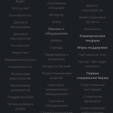
Аудит
спортивные
Инвест-
площадки
Аутсорсинг
мероприятия
Интерьер
Безопасность
Инвестиционные
Книги
проекты
Деловое
образование
Машины и
Франшизы
оборудование
Деловые
Коммерческие
мероприятия
Мебель
тендеры
Консалтинг
Одежда
Меры поддержки
Маркетинг
Парфюмерия и
Партнерская сеть
косметика
Медицинские услуги
Проект «Вас ждут
Продукты питания
регионы»
Недвижимость
Резинотехнические
Первая
Организация
изделия
социальная биржа
мероприятий
Санитарно-
Ответственный
Оформление
гигиеническое
поставщик
документов
оборудование
Социальная
Поддержка ВЭД
Световое
франшиза
Промышленные
оборудование
Ответственный
услуги
Стоматологические
работодатель