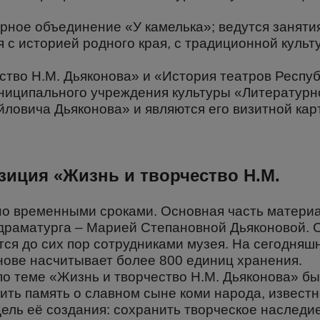
урное объединение «У камелька»; ведутся заняти
 с историей родного края, с традиционной культ
ство Н.М. Дьяконова» и «История театров Респу
ниципального учреждения культуры «Литературн
ловича Дьяконова» и являются его визитной кар
зиция «Жизнь и творчество Н.М.
но временными сроками. Основная часть матери
драматурга – Марией Степановной Дьяконовой. 
ся до сих пор сотрудниками музея. На сегодняш
нове насчитывает более 800 единиц хранения.
по теме «Жизнь и творчество Н.М. Дьяконова» б
нить память о славном сыне коми народа, извест
Цель её создания: сохранить творческое наследи