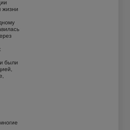
ции
и жизни
едному
авилась
через
х
ии были
цией,
е,
н
 многие