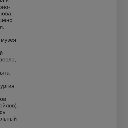
ва в
рно-
нова.
ешено
и.
 музея
ый
ресло,
рыта
тургия
хов
ойлов).
сь
альный