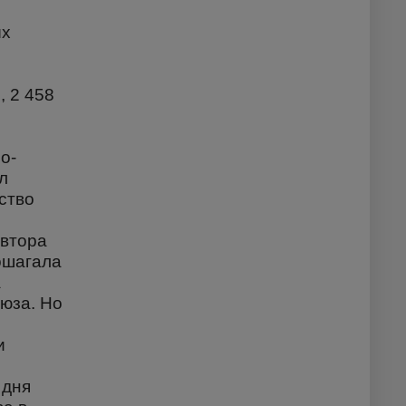
ых
, 2 458
о-
л
ство
автора
ошагала
а
юза. Но
и
 дня