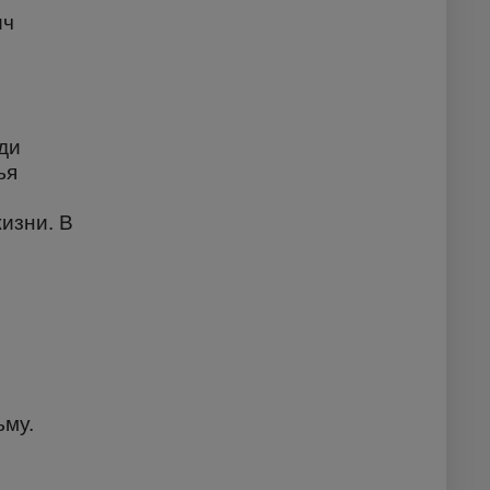
ич
ди
ья
изни. В
ьму.