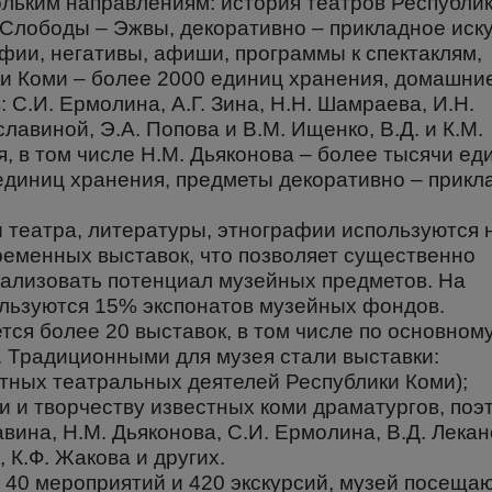
льким направлениям: история театров Республик
 Слободы – Эжвы, декоративно – прикладное иску
фии, негативы, афиши, программы к спектаклям,
ки Коми – более 2000 единиц хранения, домашни
 С.И. Ермолина, А.Г. Зина, Н.Н. Шамраева, И.Н.
лавиной, Э.А. Попова и В.М. Ищенко, В.Д. и К.М.
, в том числе Н.М. Дьяконова – более тысячи ед
единиц хранения, предметы декоративно – прикл
 театра, литературы, этнографии используются 
ременных выставок, что позволяет существенно
еализовать потенциал музейных предметов. На
льзуются 15% экспонатов музейных фондов.
тся более 20 выставок, в том числе по основном
 Традиционными для музея стали выставки:
тных театральных деятелей Республики Коми);
и творчеству известных коми драматургов, поэт
авина, Н.М. Дьяконова, С.И. Ермолина, В.Д. Лекан
, К.Ф. Жакова и других.
е 40 мероприятий и 420 экскурсий, музей посеща