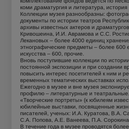
комплектование фондов ведётся по неско
коми драматургия и литература, история
Коллекции музея разнообразны: фотогра
документы по истории театров Республи
архивы известных актеров и драматургов:
Кривошеина, И.И. Аврамова и С.С. Ростис
Лекановых – более 4000 единиц хранения
этнографические предметы – более 600 
искусства – 600, прочие.
Вновь поступившие коллекции по истории
постоянной экспозиции и при создании в
повысить интерес посетителей к ним и р
временных тематических выставках испо
Ежегодно в музее и вне музея экспонируе
профилю – литературные и театральные.
«Творческие портреты» (к юбилеям извес
юбилейные выставки, посвященные жизни 
писателей, ученых: И.А. Куратова, В.А. С
С.А. Попова, А.Е. Ванеева, П.А. Сорокина
В течение года в музее проводятся боле