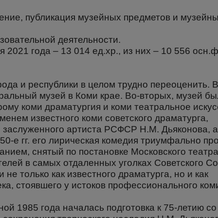
чение, публикация музейных предметов и музейн
зовательной деятельности.
2021 года – 13 014 ед.хр., из них – 10 556 осн.ф
рода и республики в целом трудно переоценить. В
ральный музей в Коми крае. Во-вторых, музей бы
рому коми драматургия и коми театральное искус
менем известного коми советского драматурга,
 заслуженного артиста РСФСР Н.М. Дьяконова, 
0-е гг. его лирическая комедия триумфально пр
ванием, снятый по постановке Московского театр
елей в самых отдаленных уголках Советского Со
и не только как известного драматурга, но и как
ека, стоявшего у истоков профессионального ком
ой 1985 года началась подготовка к 75-летию со