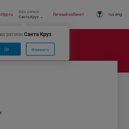
Ваш регион:
tpp.ru
Личный кабинет
rus
eng
Санта Круз
аш регион
Санта Круз
Да
Изменить
и