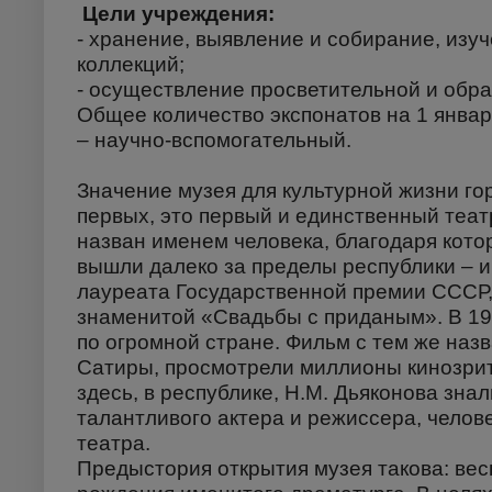
Цели учреждения:
- хранение, выявление и собирание, изу
коллекций;
- осуществление просветительной и обра
Общее количество экспонатов на 1 января 
– научно-вспомогательный.
Значение музея для культурной жизни го
первых, это первый и единственный теат
назван именем человека, благодаря кото
вышли далеко за пределы республики – и
лауреата Государственной премии СССР,
знаменитой «Свадьбы с приданым». В 195
по огромной стране. Фильм с тем же наз
Сатиры, просмотрели миллионы кинозрит
здесь, в республике, Н.М. Дьяконова знал
талантливого актера и режиссера, челов
театра.
Предыстория открытия музея такова: весн