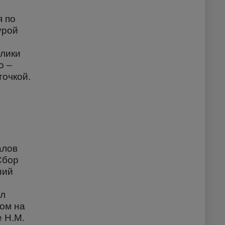
я по
урой
блики
о –
точкой.
алов
Сбор
ний
ыл
ном на
е Н.М.