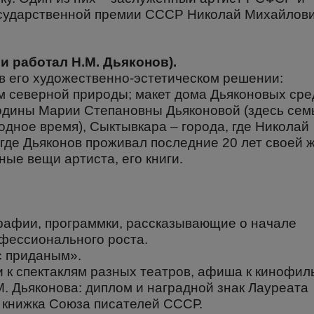
осударственной премии СССР Николай Михайлов
 и работал Н.М. Дьяконов).
в его художественно-эстетическом решении:
м северной природы; макет дома Дьяконовых сре
родины Марии Степановны Дьяконовой (здесь сем
дное время), Сыктывкара – города, где Николай
 где Дьяконов проживал последние 20 лет своей ж
ые вещи артиста, его книги.
графии, программки, рассказывающие о начале
офессионального роста.
с приданым».
 к спектаклям разных театров, афиша к кинофил
М. Дьяконова: диплом и наградной знак Лауреата
 книжка Союза писателей СССР.