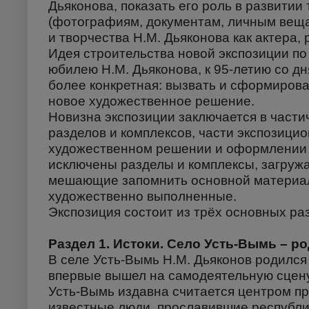
Дьяконова, показать его роль в развитии
(фотографиям, документам, личным веща
и творчества Н.М. Дьяконова как актера,
Идея строительства новой экспозиции по
юбилею Н.М. Дьяконова, к 95-летию со д
более конкретная: вызвать и сформирова
новое художественное решение.
Новизна экспозиции заключается в част
разделов и комплексов, части экспозици
художественном решении и оформлении з
исключены разделы и комплексы, загру
мешающие запомнить основной материал
художественно выполненные.
Экспозиция состоит из трёх основных ра
Раздел 1. Истоки. Село Усть-Вымь – ро
В селе Усть-Вымь Н.М. Дьяконов родился
впервые вышел на самодеятельную сцену
Усть-Вымь издавна считается центром п
известные люди, прославившие республи