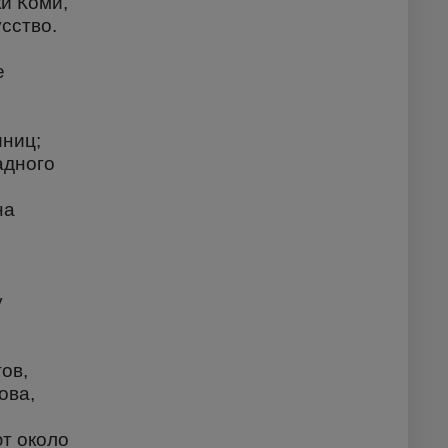
и Коми,
сство.
е
иниц;
адного
на
у
ов,
ова,
ют около