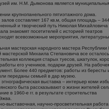
узей им. Н.М. Дьяконова является муниципальны
ении крупнопанельного пятиэтажного дома.
залов составляет 167 кв.м, общая площадь – 344
зненный и творческий путь Николая Михайловича
зала знакомят посетителей с историей театров
роходят всевозможные мероприятия, литературны
льная мастерская народного мастера Республики
й мастерской Михаила Степановича все осталось 
ательная коллекция старых туесов, шкатулок, кор
 работы его учеников, подарки друзей. На рабоче
умент. Более 440 предметов: работы из бересты и
ли переданы семьей в дар музею.
я этнографическая выставка – интерьер коми изб
янского быта рассказывают о жизни жителей сел
ие в 1960-е гг. в результате строительства
Эжва.
но-выставочная, научно-просветительная работа