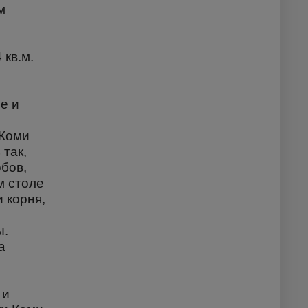
м
 кв.м.
е и
 Коми
так,
обов,
м столе
 корня,
ы.
а
 и