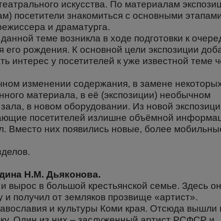
 театрального искусства. По материалам экспози
м) посетители знакомиться с основными этапам
 режиссера и драматурга.
 данной теме возникла в ходе подготовки к очер
ня его рождения. К основной цели экспозиции доб
ть интерес у посетителей к уже известной теме 
ичном изменении содержания, в замене некоторы
онного материала, в её (экспозиции) необычном
ала, в новом оборудовании. Из новой экспозиц
жающие посетителей излишне объёмной информа
. Вместо них появились новые, более мобильны
зделов.
дина Н.М. Дьяконова.
 и вырос в большой крестьянской семье. Здесь о
 и получил от земляков прозвище «артист».
равославия и культуры Коми края. Отсюда вышли
ку. Один из них – заслуженный артист РСФСР и