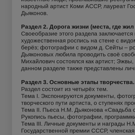
народный артист Коми АССР, лауреат Г
Дьяконов.
Раздел 2. Дорога жизни (места, где жил
Своеобразие этого раздела заключается 
художественная роспись на стене с видо
берёз; фотографии с видом д. Сейты – 
Дьяконовых любила проводить своё свобо
Михайлович состоялся как артист; Эжвы,
данном разделе также представлены личн
Раздел 3. Основные этапы творчества.
Раздел состоит из четырёх тем.
Тема I. Экспонируются документы, фото
творческого пути артиста, о ступенях пр
Тема II. Пьеса Н.М. Дьяконова «Свадьба 
Рукопись пьесы, фотографии, программки
Тема III. Личные документы и награды Н.
Государственной премии СССР, членская