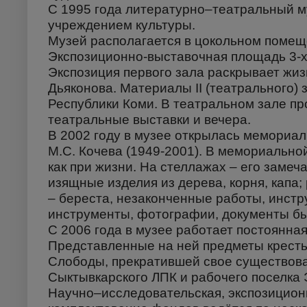
С 1995 года литературно–театральный м
учреждением культуры.
Музей располагается в цокольном помещ
Экспозиционно-выставочная площадь 3-х 
Экспозиция первого зала раскрывает жи
Дьяконова. Материалы II (театрального) 
Республики Коми. В театральном зале п
театральные выставки и вечера.
В 2002 году в музее открылась мемориа
М.С. Кочева (1949-2001). В мемориально
как при жизни. На стеллажах – его замеч
изящные изделия из дерева, корня, капа;
– береста, незаконченные работы, инстр
инструменты, фотографии, документы бы
С 2006 года в музее работает постоянна
Представленные на ней предметы кресть
Слободы, прекратившей свое существован
Сыктывкарского ЛПК и рабочего поселка 
Научно–исследовательская, экспозицион