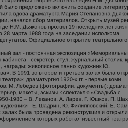
 сохранения творческого наследия Н.М. Дьяконо
й было предложено включить создание литерату
упила вдова драматурга Мария Степановна Дьяко
ции, начался сбор материалов. Открыть музей р
где Н.М. Дьяконов прожил 19 последних лет жизн
о 28 марта 1988 года на заседании исполкома
депутатов. Официальное открытие театрального
онный зал - постоянная экспозиция «Мемориальн
 кабинета - секретер, стул, журнальный столик, к
, награды; живописное панно художник Ю.
а». В 1991 во втором и третьем залах была отк
театра»: драматургия 1920-х гг. - первые коми
пов, М. Лебедев (фотографии, документы); драма
терьер, макеты, эскизы к спектаклю «Свадьба с
50-1980 – В. Леканов, А. Ларев, Г. Юшков, П. Ша
, художники - Е. Шадрин, Ю. Филипповский, Е. Сам
х залах была проведена реконструкция и открыли
 оформлением которых работал известный театр