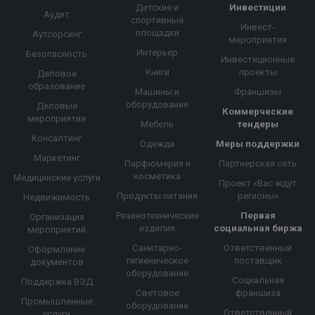
Детские и
Инвестиции
Аудит
спортивные
Инвест-
площадки
Аутсорсинг
мероприятия
Интерьер
Безопасность
Инвестиционные
Книги
проекты
Деловое
образование
Машины и
Франшизы
оборудование
Деловые
Коммерческие
мероприятия
Мебель
тендеры
Консалтинг
Одежда
Меры поддержки
Маркетинг
Парфюмерия и
Партнерская сеть
косметика
Медицинские услуги
Проект «Вас ждут
Продукты питания
регионы»
Недвижимость
Резинотехнические
Первая
Организация
изделия
социальная биржа
мероприятий
Санитарно-
Ответственный
Оформление
гигиеническое
поставщик
документов
оборудование
Социальная
Поддержка ВЭД
Световое
франшиза
Промышленные
оборудование
Ответственный
услуги