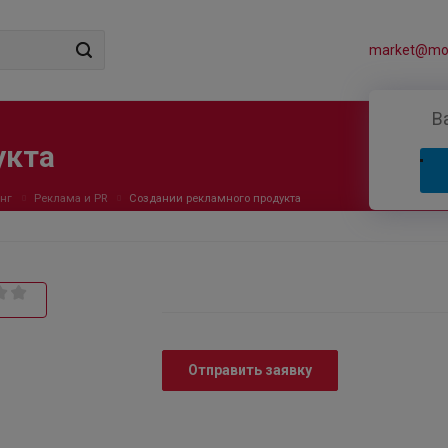
market@mos
В
укта
нг
Реклама и PR
Создании рекламного продукта
Отправить заявку