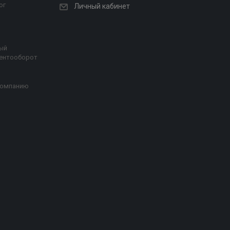
ог
Личный кабинет
ый
ентооборот
компанию