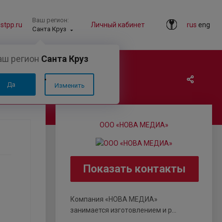
Ваш регион:
tpp.ru
Личный кабинет
rus
eng
Санта Круз
аш регион
Санта Круз
Да
Изменить
ООО «НОВА МЕДИА»
Показать контакты
Компания «НОВА МЕДИА»
занимается изготовлением и р...