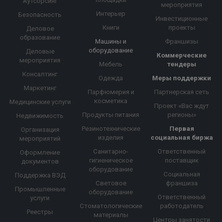
Аутсорсинг
мероприятия
Интерьер
Безопасность
Инвестиционные
Книги
проекты
Деловое
образование
Машины и
Франшизы
оборудование
Деловые
Коммерческие
мероприятия
Мебель
тендеры
Консалтинг
Одежда
Меры поддержки
Маркетинг
Парфюмерия и
Партнерская сеть
косметика
Медицинские услуги
Проект «Вас ждут
Продукты питания
регионы»
Недвижимость
Резинотехнические
Первая
Организация
изделия
социальная биржа
мероприятий
Санитарно-
Ответственный
Оформление
гигиеническое
поставщик
документов
оборудование
Социальная
Поддержка ВЭД
Световое
франшиза
Промышленные
оборудование
Ответственный
услуги
Стоматологические
работодатель
Реестры
материалы
Центры занятости