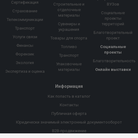
Сертификация
Строительные и
ВУЗов
отделочные
Страхование
Социальные
материалы
проекты
Телекоммуникации
Сувениры и
территорий
Транспорт
украшения
Благотворительный
Услуги связи
Товары для спорта
проект
Финансы
Топливо
Социальные
проекты
Форензик
Транспорт
Благотворительность
Экология
Упаковочные
материалы
Онлайн выставки
Экспертиза и оценка
Информация
Как попасть в каталог
Контакты
Публичная оферта
Юридически значимый электронный документооборот
B2B-продвижение