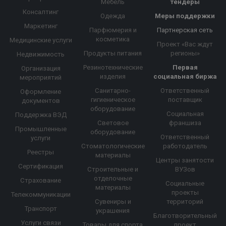
Мебель
тендеры
Консалтинг
Одежда
Меры поддержки
Маркетинг
Парфюмерия и
Партнерская сеть
косметика
Медицинские услуги
Проект «Вас ждут
Продукты питания
регионы»
Недвижимость
Резинотехнические
Первая
Организация
изделия
социальная биржа
мероприятий
Санитарно-
Ответственный
Оформление
гигиеническое
поставщик
документов
оборудование
Социальная
Поддержка ВЭД
Световое
франшиза
Промышленные
оборудование
Ответственный
услуги
Стоматологические
работодатель
Реестры
материалы
Центры занятости
Сертификация
Строительные и
ВУЗов
отделочные
Страхование
Социальные
материалы
проекты
Телекоммуникации
Сувениры и
территорий
Транспорт
украшения
Благотворительный
Услуги связи
Товары для спорта
проект