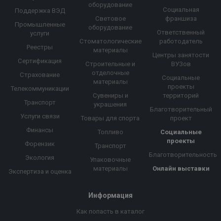
оборудование
Социальная
Поддержка ВЭД
Световое
франшиза
Промышленные
оборудование
Ответственный
услуги
Стоматологические
работодатель
Реестры
материалы
Центры занятости
Сертификация
Строительные и
ВУЗов
отделочные
Страхование
Социальные
материалы
проекты
Телекоммуникации
Сувениры и
территорий
Транспорт
украшения
Благотворительный
Услуги связи
Товары для спорта
проект
Финансы
Топливо
Социальные
проекты
Форензик
Транспорт
Благотворительность
Экология
Упаковочные
материалы
Онлайн выставки
Экспертиза и оценка
Информация
Как попасть в каталог