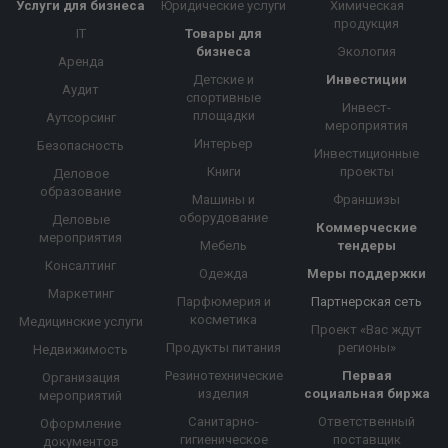
Услуги для бизнеса
Юридические услуги
Химическая
продукция
IT
Товары для
бизнеса
Экология
Аренда
Детские и
Инвестиции
Аудит
спортивные
Инвест-
площадки
Аутсорсинг
мероприятия
Интерьер
Безопасность
Инвестиционные
Книги
проекты
Деловое
образование
Машины и
Франшизы
оборудование
Деловые
Коммерческие
мероприятия
Мебель
тендеры
Консалтинг
Одежда
Меры поддержки
Маркетинг
Парфюмерия и
Партнерская сеть
косметика
Медицинские услуги
Проект «Вас ждут
Продукты питания
регионы»
Недвижимость
Резинотехнические
Первая
Организация
изделия
социальная биржа
мероприятий
Санитарно-
Ответственный
Оформление
гигиеническое
поставщик
документов