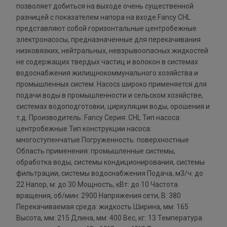
позволяет добиться на выходе очень существенной
разницей с показателем напора на входе.Fancy CHL
представляют собой горизонтальные центробежные
электронасосы, предназначенные для перекачивания
низковязких, нейтральных, невзрывоопасных жидкостей
не содержащих твердых частиц и волокон в системах
водоснабжения жилищнокоммунального хозяйства и
промышленных систем. Насосs широко применяется для
подачи воды в промышленности и сельском хозяйстве,
системах водоподготовки, циркуляции воды, орошения и
т.д. Производитель: Fancy Серия: CHL Тип насоса:
центробежные Тип конструкции насоса:
многоступенчатые Погруженность: поверхностные
Область применения: промышленные системы,
обработка воды, системы кондиционирования, системы
фильтрации, системы водоснабжения Подача, м3/ч: до
22 Напор, м: до 30 Мощность, кВт: до 10 Частота
вращения, об/мин: 2900 Напряжения сети, В: 380
Перекачиваемая среда: жидкость Ширина, мм: 165
Высота, мм: 215 Длина, мм: 400 Вес, кг: 13 Температура